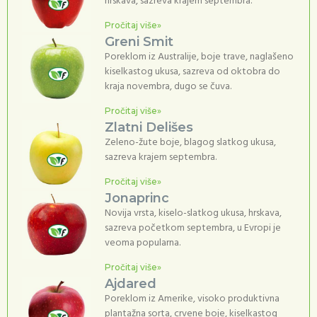
hrskava, sazreva krajem septembra.
Pročitaj više»
Greni Smit
Poreklom iz Australije, boje trave, naglašeno
kiselkastog ukusa, sazreva od oktobra do
kraja novembra, dugo se čuva.
Pročitaj više»
Zlatni Delišes
Zeleno-žute boje, blagog slatkog ukusa,
sazreva krajem septembra.
Pročitaj više»
Jonaprinc
Novija vrsta, kiselo-slatkog ukusa, hrskava,
sazreva početkom septembra, u Evropi je
veoma popularna.
Pročitaj više»
Ajdared
Poreklom iz Amerike, visoko produktivna
plantažna sorta, crvene boje, kiselkastog