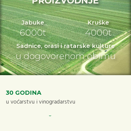
PROIZVODNJE
Jabuke
Kruške
6000t
4000t
Sadnice, orasi i ratarske kulture
u dogovorenom obimu
30 GODINA
u voćarstvu i vinogradarstvu
ULO HLADNJČA
kapacitet 6500t sa linijom