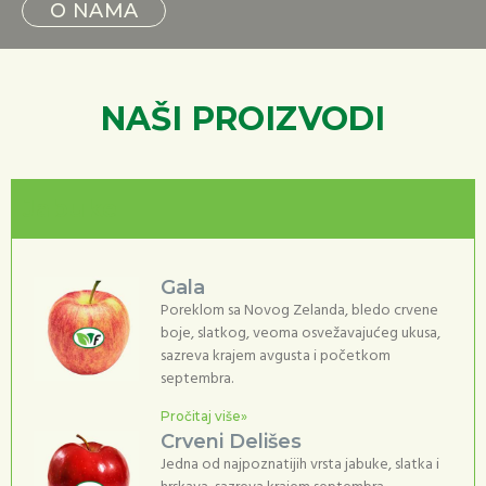
O NAMA
NAŠI PROIZVODI
Jabuke
Gala
Poreklom sa Novog Zelanda, bledo crvene
boje, slatkog, veoma osvežavajućeg ukusa,
sazreva krajem avgusta i početkom
septembra.
Pročitaj više»
Crveni Delišes
Jedna od najpoznatijih vrsta jabuke, slatka i