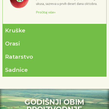
ukusa, sazreva u prvih deset dana oktobra.
Pročitaj više»
Kruške
Orasi
Ratarstvo
Sadnice
GODIŠNJI OBIM