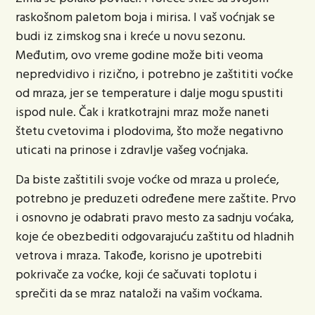
raskošnom paletom boja i mirisa. I vaš voćnjak se
budi iz zimskog sna i kreće u novu sezonu.
Međutim, ovo vreme godine može biti veoma
nepredvidivo i rizično, i potrebno je zaštititi voćke
od mraza, jer se temperature i dalje mogu spustiti
ispod nule. Čak i kratkotrajni mraz može naneti
štetu cvetovima i plodovima, što može negativno
uticati na prinose i zdravlje vašeg voćnjaka.
Da biste zaštitili svoje voćke od mraza u proleće,
potrebno je preduzeti određene mere zaštite. Prvo
i osnovno je odabrati pravo mesto za sadnju voćaka,
koje će obezbediti odgovarajuću zaštitu od hladnih
vetrova i mraza. Takođe, korisno je upotrebiti
pokrivače za voćke, koji će sačuvati toplotu i
sprečiti da se mraz nataloži na vašim voćkama.