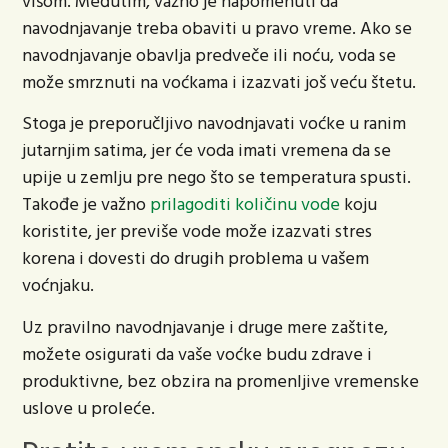
višom. Međutim, važno je napomenuti da
navodnjavanje treba obaviti u pravo vreme. Ako se
navodnjavanje obavlja predveče ili noću, voda se
može smrznuti na voćkama i izazvati još veću štetu.
Stoga je preporučljivo navodnjavati voćke u ranim
jutarnjim satima, jer će voda imati vremena da se
upije u zemlju pre nego što se temperatura spusti.
Takođe je važno
prilagoditi količinu vode
koju
koristite, jer previše vode može izazvati stres
korena i dovesti do drugih problema u vašem
voćnjaku.
Uz pravilno navodnjavanje i druge mere zaštite,
možete osigurati da vaše voćke budu zdrave i
produktivne, bez obzira na promenljive vremenske
uslove u proleće.