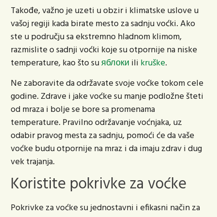
Takođe, važno je uzeti u obzir i klimatske uslove u
vašoj regiji kada birate mesto za sadnju voćki. Ako
ste u području sa ekstremno hladnom klimom,
razmislite o sadnji voćki koje su otpornije na niske
temperature, kao što su
яблоки
ili
kruške
.
Ne zaboravite da održavate svoje voćke tokom cele
godine. Zdrave i jake voćke su manje podložne šteti
od mraza i bolje se bore sa promenama
temperature. Pravilno održavanje voćnjaka, uz
odabir pravog mesta za sadnju, pomoći će da vaše
voćke budu otpornije na mraz i da imaju zdrav i dug
vek trajanja.
Koristite pokrivke za voćke
Pokrivke za voćke su jednostavni i efikasni način za