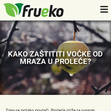
KAKO ZAŠTITITI VOĆKE OD
MRAZA U PROLEĆE?
Zima se polako povlači. Proleće stiže sa svojom