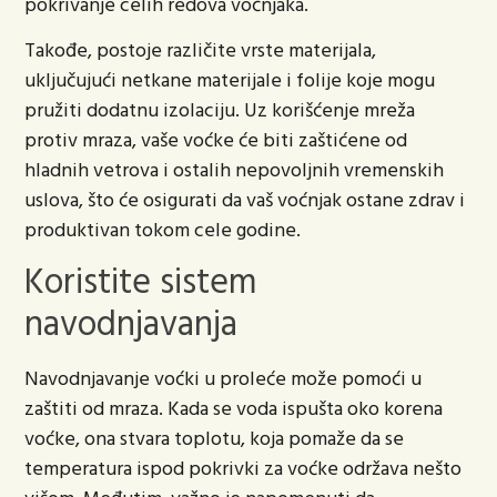
pokrivanje celih redova voćnjaka.
Takođe, postoje različite vrste materijala,
uključujući netkane materijale i folije koje mogu
pružiti dodatnu izolaciju. Uz korišćenje mreža
protiv mraza, vaše voćke će biti zaštićene od
hladnih vetrova i ostalih nepovoljnih vremenskih
uslova, što će osigurati da vaš voćnjak ostane zdrav i
produktivan tokom cele godine.
Koristite sistem
navodnjavanja
Navodnjavanje voćki u proleće može pomoći u
zaštiti od mraza. Kada se voda ispušta oko korena
voćke, ona stvara toplotu, koja pomaže da se
temperatura ispod pokrivki za voćke održava nešto