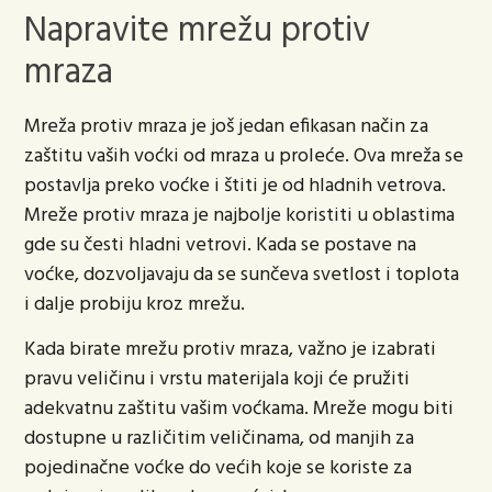
Napravite mrežu protiv
mraza
Mreža protiv mraza je još jedan efikasan način za
zaštitu vaših voćki od mraza u proleće. Ova mreža se
postavlja preko voćke i štiti je od hladnih vetrova.
Mreže protiv mraza je najbolje koristiti u oblastima
gde su česti hladni vetrovi. Kada se postave na
voćke, dozvoljavaju da se sunčeva svetlost i toplota
i dalje probiju kroz mrežu.
Kada birate mrežu protiv mraza, važno je izabrati
pravu veličinu i vrstu materijala koji će pružiti
adekvatnu zaštitu vašim voćkama. Mreže mogu biti
dostupne u različitim veličinama, od manjih za
pojedinačne voćke do većih koje se koriste za