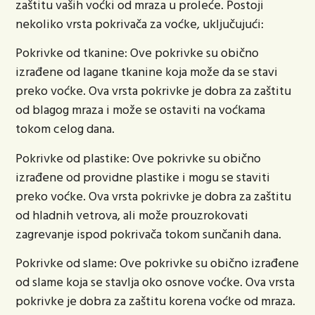
zaštitu vaših voćki od mraza u proleće. Postoji
nekoliko vrsta pokrivača za voćke, uključujući:
Pokrivke od tkanine:
Ove pokrivke su obično
izrađene od lagane tkanine koja može da se stavi
preko voćke. Ova vrsta pokrivke je dobra za zaštitu
od blagog mraza i može se ostaviti na voćkama
tokom celog dana.
Pokrivke od plastike:
Ove pokrivke su obično
izrađene od providne plastike i mogu se staviti
preko voćke. Ova vrsta pokrivke je dobra za zaštitu
od hladnih vetrova, ali može prouzrokovati
zagrevanje ispod pokrivača tokom sunčanih dana.
Pokrivke od slame:
Ove pokrivke su obično izrađene
od slame koja se stavlja oko osnove voćke. Ova vrsta
pokrivke je dobra za zaštitu korena voćke od mraza.