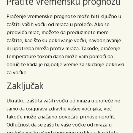
Pratite vremensku prognozu
Praćenje vremenske prognoze može biti ključno u
zaštiti vaših voćki od mraza u proleće. Ako se
predviđa mraz, možete da preduzmete mere
zaštite, kao što su pokrivanje voćki, navodnjavanje
ili upotreba mreža protiv mraza. Takođe, praćenje
temperature tokom dana može vam pomoći da
odlučite kada je najbolje vreme za skidanje pokrivki
za voćke.
Zaključak
Ukratko, zaštita vaših voćki od mraza u proleće ne
samo da osigurava zdravlje vašeg voćnjaka, već
takođe može značajno povećati prinose i profit.
Odlučnost da se zaštite vaše voćke od mraza u