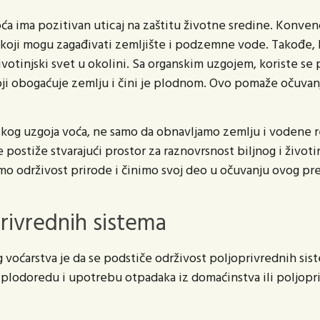
oća ima pozitivan uticaj na zaštitu životne sredine. Konve
koji mogu zagađivati zemljište i podzemne vode. Takođe, 
životinjski svet u okolini. Sa organskim uzgojem, koriste se p
ji obogaćuje zemlju i čini je plodnom. Ovo pomaže očuvanj
kog uzgoja voća, ne samo da obnavljamo zemlju i vodene r
postiže stvarajući prostor za raznovrsnost biljnog i životin
mo održivost prirode i činimo svoj deo u očuvanju ovog p
rivrednih sistema
 voćarstva je da se podstiče održivost poljoprivrednih sis
 plodoredu i upotrebu otpadaka iz domaćinstva ili poljopr