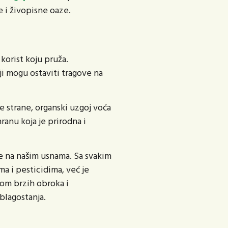
 i živopisne oaze.
korist koju pruža.
i mogu ostaviti tragove na
 strane, organski uzgoj voća
ranu koja je prirodna i
e na našim usnama. Sa svakim
a i pesticidima, već je
om brzih obroka i
blagostanja.