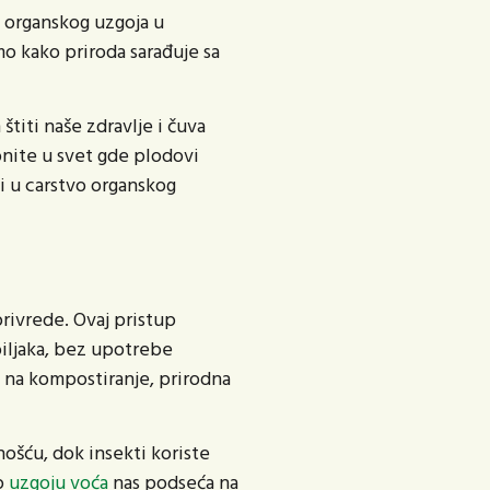
 organskog uzgoja u
 kako priroda sarađuje sa
titi naše zdravlje i čuva
onite u svet gde plodovi
i u carstvo organskog
privrede. Ovaj pristup
biljaka, bez upotrebe
ju na kompostiranje, prirodna
ošću, dok insekti koriste
up
uzgoju voća
nas podseća na