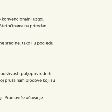
o konvencionalni uzgoj.
u štetočinama na prirodan
ne sredine, tako i u pogledu
i održivosti poljoprivrednih
oj pruža nam plodove koji su
iji. Promoviše očuvanje