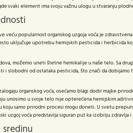
de svaki element ima svoju važnu ulogu u stvaranju plodne
dnosti
sve veću popularnost organskog uzgoja voća je zdravstvena 
sto uključuje upotrebu hemijskih pesticida i herbicida koj
ova, možemo uneti štetne hemikalije u naše telo. Sa druge
ti i slobodni od ostataka pesticida, što znači da dobijamo h
alogaju organskog voća, osećamo blagi dodir majke prirod
ju unosimo u svoje telo nije opterećena hemijskim aditivim
ću koju samo prirodni procesi mogu doneti. U svetu prepun
i uzgoj voća predstavlja siguran put ka izobilju zdravlja i 
u sredinu