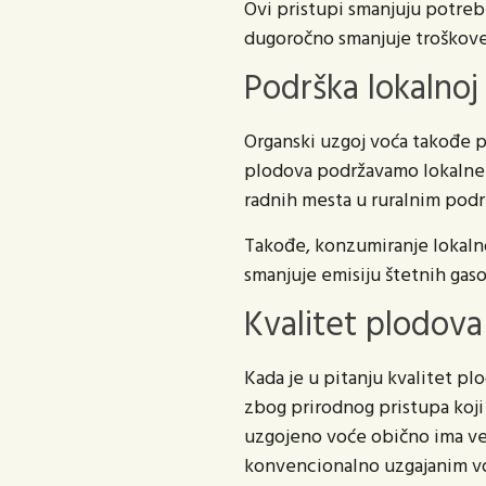
Ovi pristupi smanjuju potrebu
dugoročno smanjuje troškove 
Podrška lokalnoj 
Organski uzgoj voća takođe p
plodova podržavamo lokalne p
radnih mesta u ruralnim pod
Takođe, konzumiranje lokaln
smanjuje emisiju štetnih gas
Kvalitet plodova
Kada je u pitanju kvalitet pl
zbog prirodnog pristupa koji 
uzgojeno voće obično ima veću
konvencionalno uzgajanim v