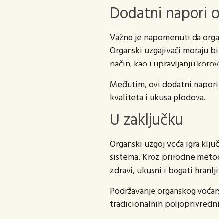
Dodatni napori 
Važno je napomenuti da organ
Organski uzgajivači moraju bi
način, kao i upravljanju kor
Međutim, ovi dodatni napori s
kvaliteta i ukusa plodova.
U zaključku
Organski uzgoj voća igra ključ
sistema. Kroz prirodne metod
zdravi, ukusni i bogati hranl
Podržavanje organskog voćars
tradicionalnih poljoprivredni