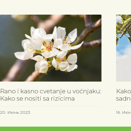
Rano i kasno cvetanje u voćnjaku:
Kako
Kako se nositi sa rizicima
sadn
20. Июнь 2023.
16. Июн