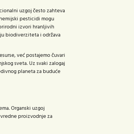
ncionalni uzgoj često zahteva
hemijski pesticidi mogu
rirodni izvori hranljivih
u biodiverziteta i održava
esurse, već postajemo čuvari
jskog sveta. Uz svaki zalogaj
redivnog planeta za buduće
tema. Organski uzgoj
ivredne proizvodnje za