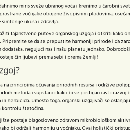
dahnimo miris sveže ubranog voća i krenimo u čarobni svet
prostrane voćnjake obojene živopisnim plodovima, osećamo
simfonije ukusa i zdravlja.
iti tajanstvene puteve organskog uzgoja i otkriti kako on š
 Pripremite se da se prepustite harmoniji prirode i da zar
h dodataka, negujući nas i našu planetu jednako. Dobrodošl
postaje čin ljubavi prema sebi i prema Zemlji!
uzgoj?
a na principima očuvanja prirodnih resursa i održive poljo
dnih metoda i supstanci kako bi se postigao rast i razvoj 
a ili herbicida. Umesto toga, organski uzgajivači se oslanja
 kontrolu štetočina.
jište postaje blagosloveno zdravom mikrobiološkom aktivn
kako bi održali harmoniju u voćnjaku. Ovaj holistički prist