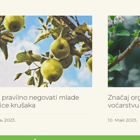
 pravilno negovati mlade
Značaj or
ice krušaka
voćarstvu
ь 2023.
10. Май 2023.