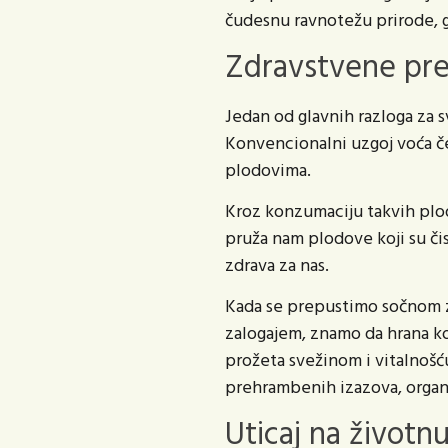
čudesnu ravnotežu prirode, g
Zdravstvene pre
Jedan od glavnih razloga za 
Konvencionalni uzgoj voća če
plodovima.
Kroz konzumaciju takvih plod
pruža nam plodove koji su čis
zdrava za nas.
Kada se prepustimo sočnom z
zalogajem, znamo da hrana ko
prožeta svežinom i vitalnoš
prehrambenih izazova, organsk
Uticaj na životn