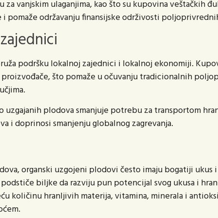
 za vanjskim ulaganjima, kao što su kupovina veštačkih đub
i pomaže održavanju finansijske održivosti poljoprivredni
zajednici
ruža podršku lokalnoj zajednici i lokalnoj ekonomiji. Kup
roizvođače, što pomaže u očuvanju tradicionalnih poljopri
ručjima.
o uzgajanih plodova smanjuje potrebu za transportom hran
ova i doprinosi smanjenju globalnog zagrevanja.
odova, organski uzgojeni plodovi često imaju bogatiji ukus 
podstiče biljke da razviju pun potencijal svog ukusa i hran
 količinu hranljivih materija, vitamina, minerala i antiok
oćem.