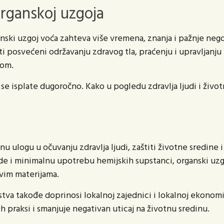
organskoj uzgoja
ski uzgoj voća zahteva više vremena, znanja i pažnje neg
ti posvećeni održavanju zdravog tla, praćenju i upravljanj
ovom.
e isplate dugoročno. Kako u pogledu zdravlja ljudi i život
nu ulogu u očuvanju zdravlja ljudi, zaštiti životne sredine 
e i minimalnu upotrebu hemijskih supstanci, organski uzg
jivim materijama.
tva takođe doprinosi lokalnoj zajednici i lokalnoj ekonom
h praksi i smanjuje negativan uticaj na životnu sredinu.