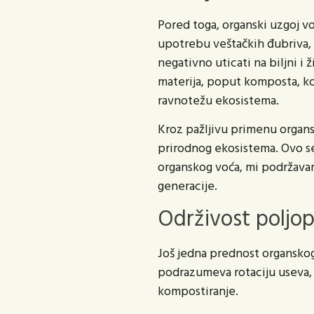
Pored toga, organski uzgoj v
upotrebu veštačkih đubriva, 
negativno uticati na biljni i 
materija, poput komposta, ko
ravnotežu ekosistema.
Kroz pažljivu primenu organs
prirodnog ekosistema. Ovo se 
organskog voća, mi podržava
generacije.
Održivost poljop
Još jedna prednost organskog
podrazumeva rotaciju useva,
kompostiranje.