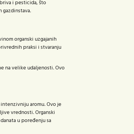
riva i pesticida, što
h gazdinstava.
ovinom organski uzgajanih
vrednih praksi i stvaranju
e na velike udaljenosti. Ovo
i intenzivniju aromu. Ovo je
ljive vrednosti. Organski
sidanata u poređenju sa