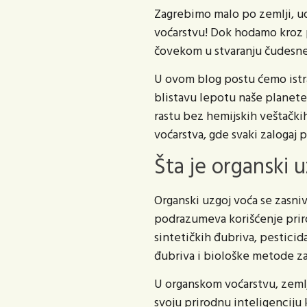
Zagrebimo malo po zemlji, u
voćarstvu! Dok hodamo kroz 
čovekom u stvaranju čudesne 
U ovom blog postu ćemo istraž
blistavu lepotu naše planete.
rastu bez hemijskih veštački
voćarstva, gde svaki zalogaj 
Šta je organski 
Organski uzgoj voća se zasniv
podrazumeva korišćenje priro
sintetičkih đubriva, pesticid
đubriva i biološke metode za
U organskom voćarstvu, zeml
svoju prirodnu inteligenciju 