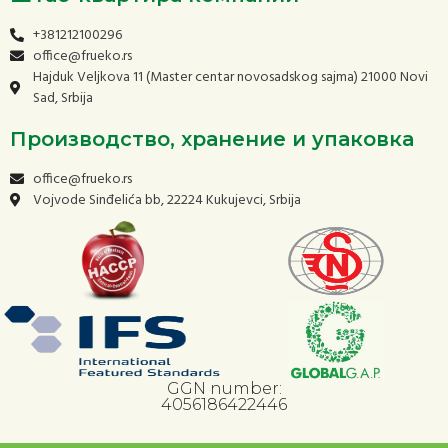
+381212100296
office@frueko.rs
Hajduk Veljkova 11 (Master centar novosadskog sajma) 21000 Novi
Sad, Srbija
Производство, хранение и упаковка
office@frueko.rs
Vojvode Sinđelića bb, 22224 Kukujevci, Srbija
GGN number:
4056186422446