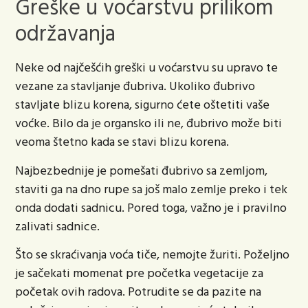
Greške u voćarstvu prilikom
održavanja
Neke od najčešćih greški u voćarstvu su upravo te
vezane za stavljanje đubriva. Ukoliko đubrivo
stavljate blizu korena, sigurno ćete oštetiti vaše
voćke. Bilo da je organsko ili ne, đubrivo može biti
veoma štetno kada se stavi blizu korena.
Najbezbednije je pomešati đubrivo sa zemljom,
staviti ga na dno rupe sa još malo zemlje preko i tek
onda dodati sadnicu. Pored toga, važno je i pravilno
zalivati sadnice.
Što se skraćivanja voća tiče, nemojte žuriti. Poželjno
je sačekati momenat pre početka vegetacije za
početak ovih radova. Potrudite se da pazite na