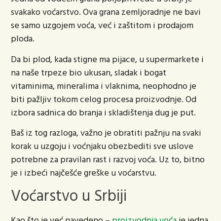
svakako voćarstvo. Ova grana zemljoradnje ne bavi
se samo uzgojem voća, već i zaštitom i prodajom
ploda.
Da bi plod, kada stigne ma pijace, u supermarkete i
na naše trpeze bio ukusan, sladak i bogat
vitaminima, mineralima i vlaknima, neophodno je
biti pažljiv tokom celog procesa proizvodnje. Od
izbora sadnica do branja i skladištenja dug je put.
Baš iz tog razloga, važno je obratiti pažnju na svaki
korak u uzgoju i voćnjaku obezbediti sve uslove
potrebne za pravilan rast i razvoj voća. Uz to, bitno
je i izbeći najčešće greške u voćarstvu.
Voćarstvo u Srbiji
Kao što je već navedeno –
proizvodnja voća
je jedna