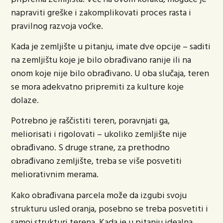
napraviti greške i zakomplikovati proces rasta i
pravilnog razvoja voćke.
Kada je zemljište u pitanju, imate dve opcije – saditi
na zemljištu koje je bilo obrađivano ranije ili na
onom koje nije bilo obrađivano. U oba slučaja, teren
se mora adekvatno pripremiti za kulture koje
dolaze.
Potrebno je raščistiti teren, poravnjati ga,
meliorisati i rigolovati – ukoliko zemljište nije
obrađivano. S druge strane, za prethodno
obrađivano zemljište, treba se više posvetiti
meliorativnim merama.
Kako obrađivana parcela može da izgubi svoju
strukturu usled oranja, posebno se treba posvetiti i
samoj strukturi terena. Kada je u pitanju idealna