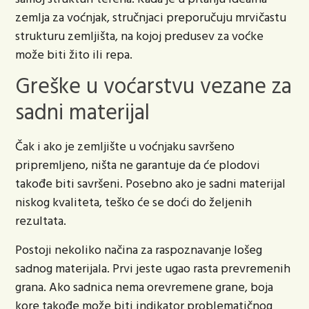
zemlja za voćnjak, stručnjaci preporučuju mrvičastu
strukturu zemljišta, na kojoj predusev za voćke
može biti žito ili repa.
Greške u voćarstvu vezane za
sadni materijal
Čak i ako je zemljište u voćnjaku savršeno
pripremljeno, ništa ne garantuje da će plodovi
takođe biti savršeni. Posebno ako je sadni materijal
niskog kvaliteta, teško će se doći do željenih
rezultata.
Postoji nekoliko načina za raspoznavanje lošeg
sadnog materijala. Prvi jeste ugao rasta prevremenih
grana. Ako sadnica nema orevremene grane, boja
kore takođe može biti indikator problematičnog