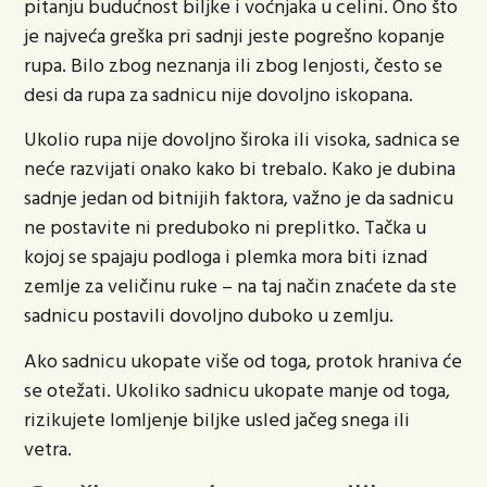
pitanju budućnost biljke i voćnjaka u celini. Ono što
je najveća greška pri sadnji jeste pogrešno kopanje
rupa. Bilo zbog neznanja ili zbog lenjosti, često se
desi da rupa za sadnicu nije dovoljno iskopana.
Ukolio rupa nije dovoljno široka ili visoka, sadnica se
neće razvijati onako kako bi trebalo. Kako je dubina
sadnje jedan od bitnijih faktora, važno je da sadnicu
ne postavite ni preduboko ni preplitko. Tačka u
kojoj se spajaju podloga i plemka mora biti iznad
zemlje za veličinu ruke – na taj način znaćete da ste
sadnicu postavili dovoljno duboko u zemlju.
Ako sadnicu ukopate više od toga, protok hraniva će
se otežati. Ukoliko sadnicu ukopate manje od toga,
rizikujete lomljenje biljke usled jačeg snega ili
vetra.