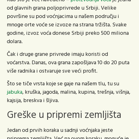
od glavnih grana poljoprivrede u Srbiji. Velike
površine su pod voćnjacima u našem području i
mnoge orte voće se izvoze na strana tržišta. Svake
godine, izvoz voća donese Srbiji preko 500 miliona
dolara.
Čak i druge grane privrede imaju koristi od
voćarstva. Danas, ova grana zapošljava 10 do 20 puta
više radnika i ostvaruje sve veći profit.
Što se tiče vrsta koje se gaje na našem tlu, tu su
jabuka
, kruška, jagoda, malina, kupina, trešnja, višnja,
kajsija, breskva i šljiva.
Greške u pripremi zemljišta
Jedan od prvih koraka u sadnji voćnjaka jeste
priprema zemljišta. Već na ovom koraku, moguće je