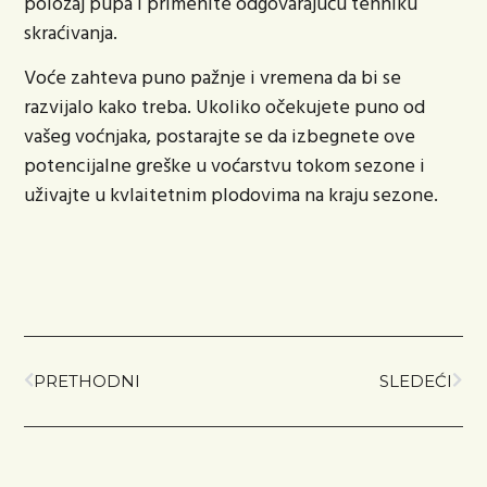
položaj pupa i primenite odgovarajuću tehniku
skraćivanja.
Voće zahteva puno pažnje i vremena da bi se
razvijalo kako treba. Ukoliko očekujete puno od
vašeg voćnjaka, postarajte se da izbegnete ove
potencijalne greške u voćarstvu tokom sezone i
uživajte u kvlaitetnim plodovima na kraju sezone.
PRETHODNI
SLEDEĆI