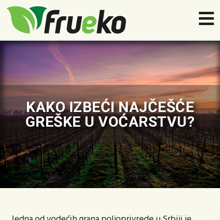
KAKO IZBEĆI NAJČEŠĆE
GREŠKE U VOĆARSTVU?
Jedna od vodećih grana poljoprivrede u Srbiji je