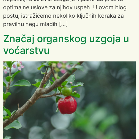
optimalne uslove za njihov uspeh. U ovom blog
postu, istražićemo nekoliko ključnih koraka za
pravilnu negu mladih […]
Značaj organskog uzgoja u
voćarstvu