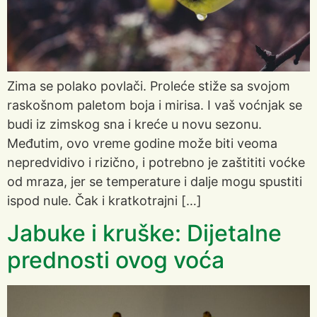
Zima se polako povlači. Proleće stiže sa svojom
raskošnom paletom boja i mirisa. I vaš voćnjak se
budi iz zimskog sna i kreće u novu sezonu.
Međutim, ovo vreme godine može biti veoma
nepredvidivo i rizično, i potrebno je zaštititi voćke
od mraza, jer se temperature i dalje mogu spustiti
ispod nule. Čak i kratkotrajni […]
Jabuke i kruške: Dijetalne
prednosti ovog voća