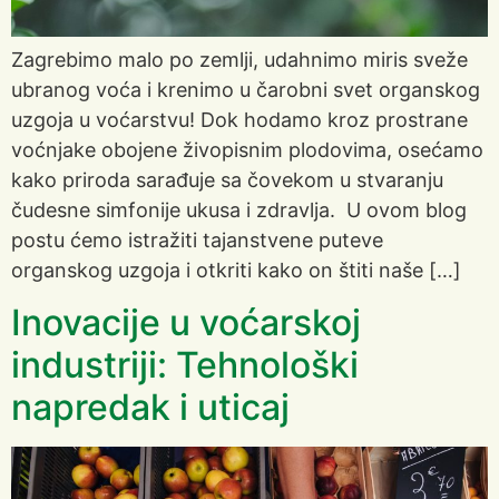
Zagrebimo malo po zemlji, udahnimo miris sveže
ubranog voća i krenimo u čarobni svet organskog
uzgoja u voćarstvu! Dok hodamo kroz prostrane
voćnjake obojene živopisnim plodovima, osećamo
kako priroda sarađuje sa čovekom u stvaranju
čudesne simfonije ukusa i zdravlja. U ovom blog
postu ćemo istražiti tajanstvene puteve
organskog uzgoja i otkriti kako on štiti naše […]
Inovacije u voćarskoj
industriji: Tehnološki
napredak i uticaj