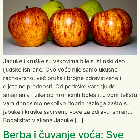
Jabuke i kruške su vekovima bile suštinski deo
ljudske ishrane. Ovo voće nije samo ukusno i
raznovrsno, već pruža i brojne zdravstvene i
dijetalne prednosti. Od podrške varenju do
smanjenja rizika od hroničnih bolesti, u vom tekstu
vam donosimo nekoliko dobrih razloga zašto su
jabuke i kruške savršeno voće za zdravu ishranu.
Bogatstvo vlakana Jabuke […]
Berba i čuvanje voća: Sve