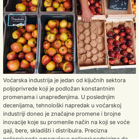
Voćarska industrija je jedan od ključnih sektora
poljoprivrede koji je podložan konstantnim
promenama i unapređenjima. U poslednjim
decenijama, tehnološki napredak u voćarskoj
industriji doneo je značajne promene i brojne
inovacije koje su promenile način na koji se voće
gaji, bere, skladišti i distribuira. Precizna
poljoprivreda omogućava poljoprivrednicima da