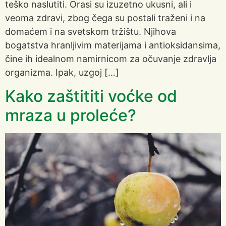
teško naslutiti. Orasi su izuzetno ukusni, ali i
veoma zdravi, zbog čega su postali traženi i na
domaćem i na svetskom tržištu. Njihova
bogatstva hranljivim materijama i antioksidansima,
čine ih idealnom namirnicom za očuvanje zdravlja
organizma. Ipak, uzgoj […]
Kako zaštititi voćke od
mraza u proleće?