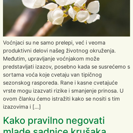
Voćnjaci su ne samo prelepi, već i veoma
produktivni delovi našeg životnog okruženja.
Međutim, upravljanje voćnjakom može
predstavljati izazov, posebno kada se susrećemo s
sortama voća koje cvetaju van tipičnog
sezonskog rasporeda. Rane i kasne cvetajuće
vrste mogu izazvati rizike i smanjenje prinosa. U
ovom članku ćemo istražiti kako se nositi s tim
izazovima i […]
Kako pravilno negovati
mlade sadnice krušaka