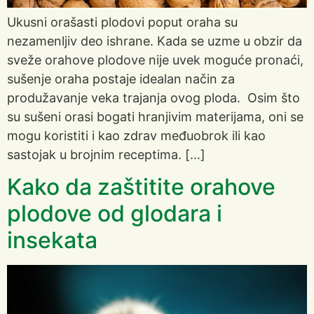
Ukusni orašasti plodovi poput oraha su
nezamenljiv deo ishrane. Kada se uzme u obzir da
sveže orahove plodove nije uvek moguće pronaći,
sušenje oraha postaje idealan način za
produžavanje veka trajanja ovog ploda. Osim što
su sušeni orasi bogati hranjivim materijama, oni se
mogu koristiti i kao zdrav međuobrok ili kao
sastojak u brojnim receptima. […]
Kako da zaštitite orahove
plodove od glodara i
insekata