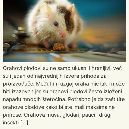
Orahovi plodovi su ne samo ukusni i hranljivi, već
su i jedan od najvrednijih izvora prihoda za
proizvođače. Međutim, uzgoj oraha nije lak i može
biti izazovan jer su orahovi plodovi često izloženi
napadu mnogih štetočina. Potrebno je da zaštitite
orahove plodove kako bi ste imali maksimalne
prinose. Orahova muva, glodari, pauci i drugi
insekti […]