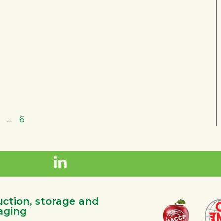
…
6
ction, storage and
aging