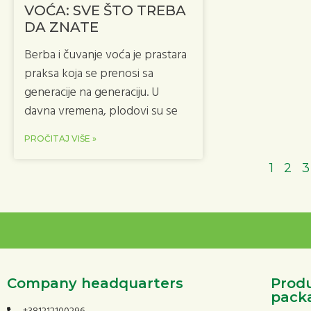
VOĆA: SVE ŠTO TREBA
DA ZNATE
Berba i čuvanje voća je prastara
praksa koja se prenosi sa
generacije na generaciju. U
davna vremena, plodovi su se
PROČITAJ VIŠE »
1
2
3
Company headquarters
Produ
pack