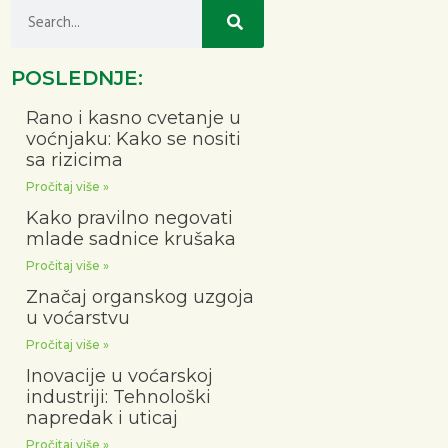
POSLEDNJE:
Rano i kasno cvetanje u
voćnjaku: Kako se nositi
sa rizicima
Pročitaj više »
Kako pravilno negovati
mlade sadnice krušaka
Pročitaj više »
Značaj organskog uzgoja
u voćarstvu
Pročitaj više »
Inovacije u voćarskoj
industriji: Tehnološki
napredak i uticaj
Pročitaj više »