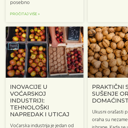
posebno
PROČITAJ VIŠE »
INOVACIJE U
PRAKTIČNI 
VOĆARSKOJ
SUŠENJE O
INDUSTRIJI:
DOMAĆINS
TEHNOLOŠKI
Ukusni orašasti 
NAPREDAK I UTICAJ
oraha su nezamen
Voćarska industrija je jedan od
ishrane. Kada se