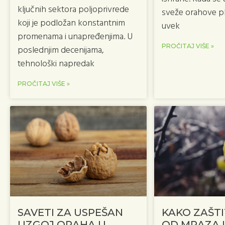
ključnih sektora poljoprivrede
sveže orahove p
koji je podložan konstantnim
uvek
promenama i unapređenjima. U
PROČITAJ VIŠE »
poslednjim decenijama,
tehnološki napredak
PROČITAJ VIŠE »
SAVETI ZA USPEŠAN
KAKO ZAŠTI
UZGOJ ORAHA U
OD MRAZA 