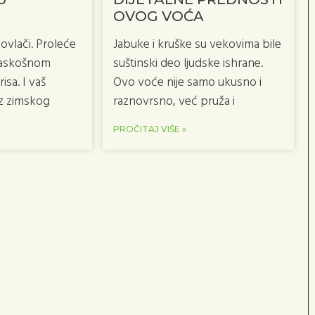
OVOG VOĆA
ovlači. Proleće
Jabuke i kruške su vekovima bile
 raskošnom
suštinski deo ljudske ishrane.
isa. I vaš
Ovo voće nije samo ukusno i
iz zimskog
raznovrsno, već pruža i
PROČITAJ VIŠE »