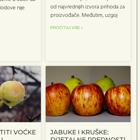
od najvrednijih izvora prihoda za
lodove nije
proizvođače. Međutim, uzgoj
PROČITAJ VIŠE »
TITI VOĆKE
JABUKE I KRUŠKE:
U
DIJETALNE PREDNOSTI