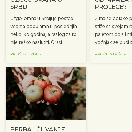
SRBIJI
PROLEĆE?
Uzgoj oraha u Srbiji je postao
Zima se polako p
veoma popularan u poslednjih
stiže sa svojom
nekoliko godina, a razlog za to
paletom boja i mir
nije teško naslutiti. Orasi
voćnjak se budi 
PROČITAJ VIŠE »
PROČITAJ VIŠE »
BERBA I ČUVANJE