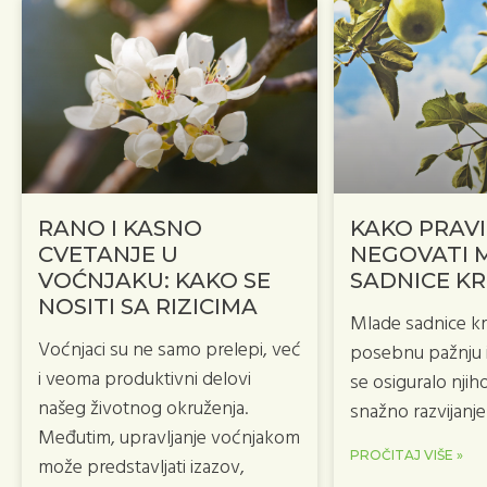
RANO I KASNO
KAKO PRAV
CVETANJE U
NEGOVATI 
VOĆNJAKU: KAKO SE
SADNICE K
NOSITI SA RIZICIMA
Mlade sadnice kr
Voćnjaci su ne samo prelepi, već
posebnu pažnju i
i veoma produktivni delovi
se osiguralo njih
našeg životnog okruženja.
snažno razvijanje
Međutim, upravljanje voćnjakom
PROČITAJ VIŠE »
može predstavljati izazov,