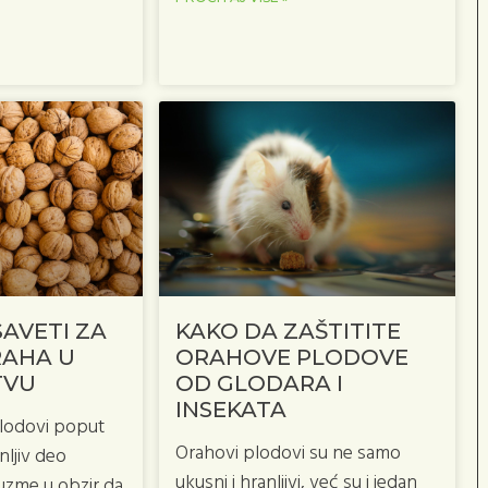
SAVETI ZA
KAKO DA ZAŠTITITE
RAHA U
ORAHOVE PLODOVE
TVU
OD GLODARA I
INSEKATA
plodovi poput
Orahovi plodovi su ne samo
ljiv deo
ukusni i hranljivi, već su i jedan
 uzme u obzir da