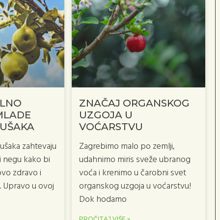
ILNO
ZNAČAJ ORGANSKOG
MLADE
UZGOJA U
RUŠAKA
VOĆARSTVU
ušaka zahtevaju
Zagrebimo malo po zemlji,
 negu kako bi
udahnimo miris sveže ubranog
ovo zdravo i
voća i krenimo u čarobni svet
. Upravo u ovoj
organskog uzgoja u voćarstvu!
Dok hodamo
PROČITAJ VIŠE »